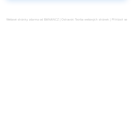
Webové stránky zdarma
od
BANAN.CZ
|
Ostravski Tvorba webových stránek
|
Přihlásit se