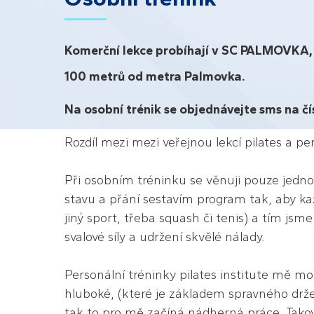
Komerční lekce probíhají v SC PALMOVKA,
100 metrů od metra Palmovka.
Na osobní trénik se objednávejte sms na čí
Rozdíl mezi mezi veřejnou lekcí pilates a p
Při osobním tréninku se věnuji pouze jednom
stavu a přání sestavím program tak, aby ka
jiný sport, třeba squash či tenis) a tím js
svalové síly a udržení skvělé nálady.
Personální tréninky pilates institute mě mo
hluboké, (které je základem spravného drže
tak to pro mě začíná nádherná práce. Takový 