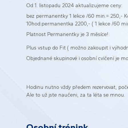
Od 1. listopadu 2024 aktualizujeme ceny:
bez permanentky 1 lekce /60 min.= 250,- 
10hod.permanentka 2200,- ( 1 lekce /60 min
Platnost Permanentky je 3 měsíce!
Plus vstup do Fit ( možno zakoupit i výhod
Objednané skupinové i osobní cvičení je mo
Hodinu nutno vždy předem rezervovat, poče
Ale to už jste naučeni, za ta léta se mnou.
Osobní trénink