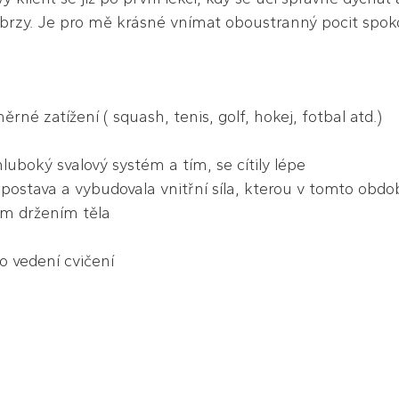
 brzy. Je pro mě krásné vnímat oboustranný pocit spokoj
ěrné zatížení ( squash, tenis, golf, hokej, fotbal atd.)
hluboký svalový systém a tím, se cítily lépe
 postava a vybudovala vnitřní síla, kterou v tomto obdo
ným držením těla
ho vedení cvičení