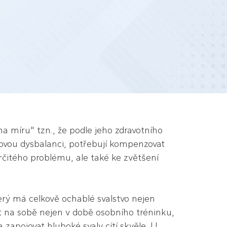
na míru" tzn., že podle jeho zdravotního
lovou dysbalanci, potřebují kompenzovat
určitého problému, ale také ke zvětšení
terý má celkově ochablé svalstvo nejen
at na sobě nejen v době osobního tréninku,
a zapojovat hluboké svaly cítí skvěle. U