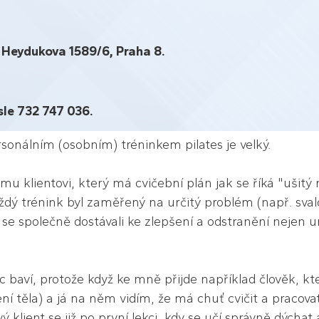
 Heydukova 1589/6, Praha 8.
sle 732 747 036.
ersonálním (osobním) tréninkem pilates je velký.
u klientovi, který má cvičební plán jak se říká "ušitý 
ždý trénink byl zaměřený na určitý problém (např. sva
me se společně dostávali ke zlepšení a odstranění nejen 
c baví, protože když ke mně přijde například člověk, k
ní těla) a já na něm vidím, že má chuť cvičit a pracov
klient se již po první lekci, kdy se učí správně dýchat 