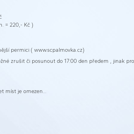
Kč
. = 220,- Kč )
nější permici ( www.scpalmovka.cz)
žné zrušit či posunout do 17:00 den předem , jinak p
t míst je omezen...